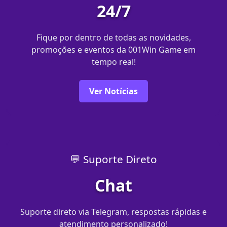
24/7
Fique por dentro de todas as novidades,
promoções e eventos da 001Win Game em
tempo real!
Ver Notícias
💬 Suporte Direto
Chat
Suporte direto via Telegram, respostas rápidas e
atendimento personalizado!