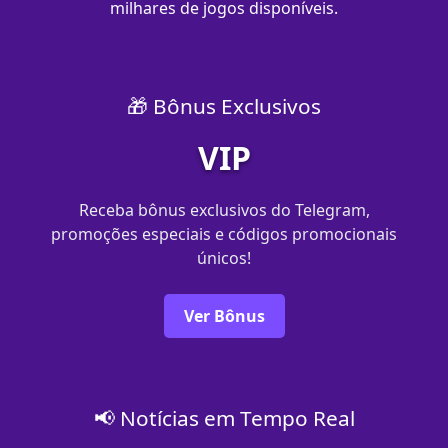
milhares de jogos disponíveis.
🎁 Bônus Exclusivos
VIP
Receba bônus exclusivos do Telegram,
promoções especiais e códigos promocionais
únicos!
Ver Bônus
📢 Notícias em Tempo Real