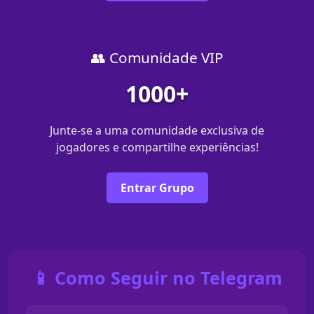
👥 Comunidade VIP
1000+
Junte-se a uma comunidade exclusiva de
jogadores e compartilhe experiências!
Entrar Grupo
📱 Como Seguir no Telegram