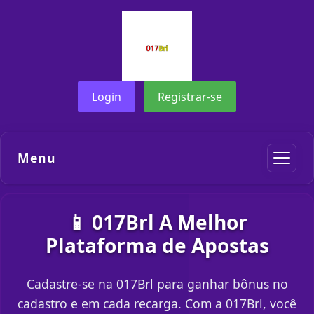
Login
Registrar-se
Menu
📱 017Brl A Melhor
Plataforma de Apostas
Cadastre-se na 017Brl para ganhar bônus no
cadastro e em cada recarga. Com a 017Brl, você