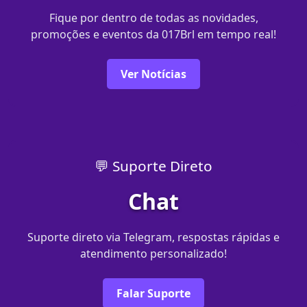
Fique por dentro de todas as novidades,
promoções e eventos da 017Brl em tempo real!
Ver Notícias
💬 Suporte Direto
Chat
Suporte direto via Telegram, respostas rápidas e
atendimento personalizado!
Falar Suporte