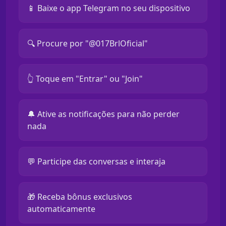
📱 Baixe o app Telegram no seu dispositivo
🔍 Procure por "@017BrlOficial"
👆 Toque em "Entrar" ou "Join"
🔔 Ative as notificações para não perder
nada
💬 Participe das conversas e interaja
🎁 Receba bônus exclusivos
automaticamente