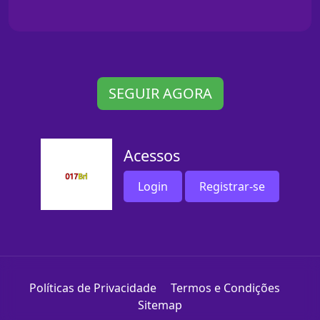
SEGUIR AGORA
Acessos
Login
Registrar-se
Políticas de Privacidade
Termos e Condições
Sitemap