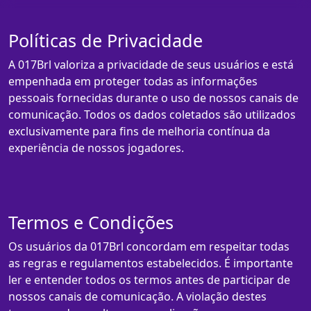
Políticas de Privacidade
A 017Brl valoriza a privacidade de seus usuários e está
empenhada em proteger todas as informações
pessoais fornecidas durante o uso de nossos canais de
comunicação. Todos os dados coletados são utilizados
exclusivamente para fins de melhoria contínua da
experiência de nossos jogadores.
Termos e Condições
Os usuários da 017Brl concordam em respeitar todas
as regras e regulamentos estabelecidos. É importante
ler e entender todos os termos antes de participar de
nossos canais de comunicação. A violação destes