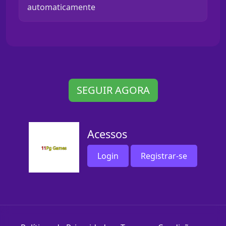
automaticamente
SEGUIR AGORA
Acessos
Login
Registrar-se