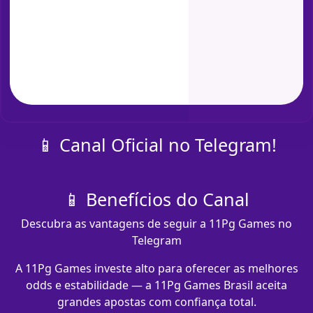
📱 Canal Oficial no Telegram!
📱 Benefícios do Canal
Descubra as vantagens de seguir a 11Pg Games no
Telegram
A 11Pg Games investe alto para oferecer as melhores
odds e estabilidade — a 11Pg Games Brasil aceita
grandes apostas com confiança total.