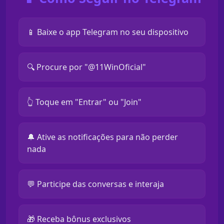
📱 Baixe o app Telegram no seu dispositivo
🔍 Procure por "@11WinOficial"
👆 Toque em "Entrar" ou "Join"
🔔 Ative as notificações para não perder
nada
💬 Participe das conversas e interaja
🎁 Receba bônus exclusivos