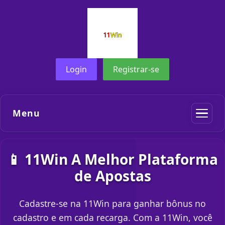
Login
Registrar-se
Menu
📱 11Win A Melhor Plataforma
de Apostas
Cadastre-se na 11Win para ganhar bônus no
cadastro e em cada recarga. Com a 11Win, você