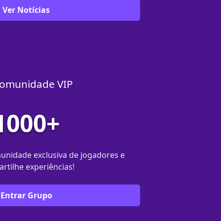
Ver Notícias
Comunidade VIP
1000+
unidade exclusiva de jogadores e
rtilhe experiências!
Entrar Grupo