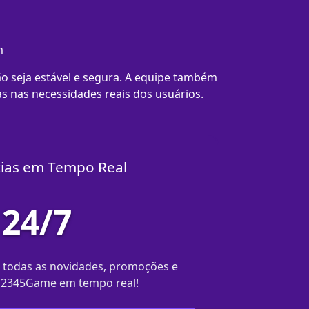
m
ão seja estável e segura. A equipe também
 nas necessidades reais dos usuários.
cias em Tempo Real
24/7
e todas as novidades, promoções e
12345Game em tempo real!