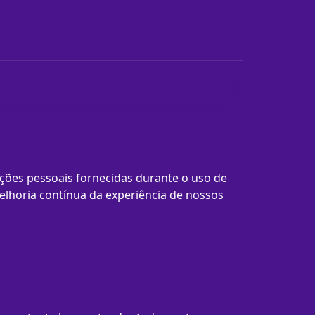
ções pessoais fornecidas durante o uso de
elhoria contínua da experiência de nossos