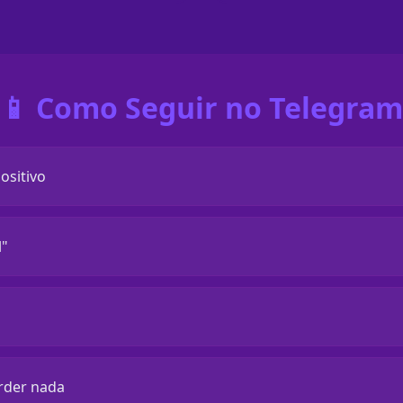
📱 Como Seguir no Telegram
ositivo
l"
erder nada