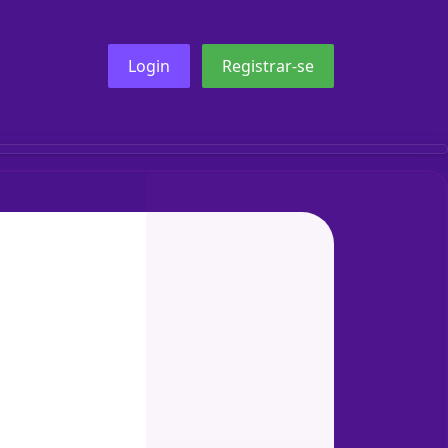
Login
Registrar-se