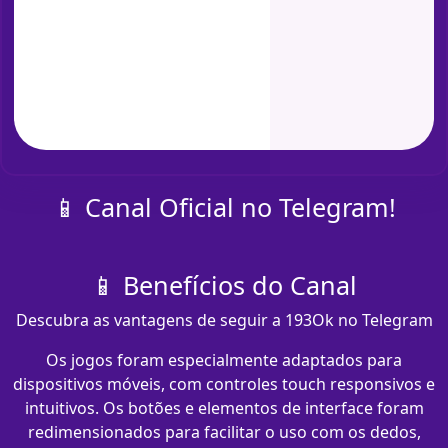
📱 Canal Oficial no Telegram!
📱 Benefícios do Canal
Descubra as vantagens de seguir a 193Ok no Telegram
Os jogos foram especialmente adaptados para
dispositivos móveis, com controles touch responsivos e
intuitivos. Os botões e elementos de interface foram
redimensionados para facilitar o uso com os dedos,