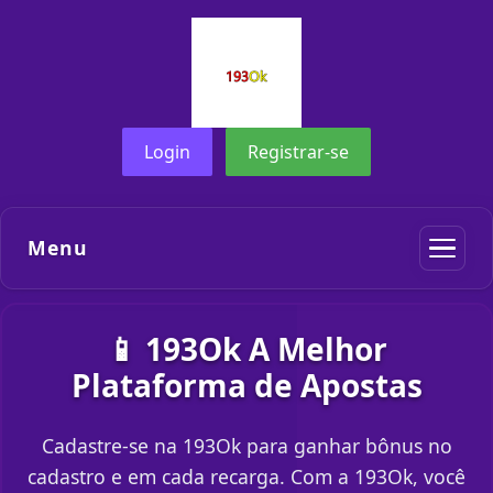
Login
Registrar-se
Menu
📱 193Ok A Melhor
Plataforma de Apostas
Cadastre-se na 193Ok para ganhar bônus no
cadastro e em cada recarga. Com a 193Ok, você