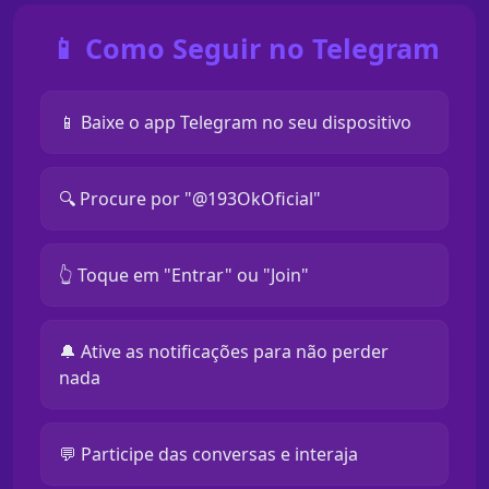
📱 Como Seguir no Telegram
📱 Baixe o app Telegram no seu dispositivo
🔍 Procure por "@193OkOficial"
👆 Toque em "Entrar" ou "Join"
🔔 Ative as notificações para não perder
nada
💬 Participe das conversas e interaja