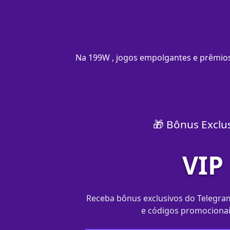
Na 199W , jogos empolgantes e prêmios
🎁 Bônus Exclu
VIP
Receba bônus exclusivos do Telegra
e códigos promocionai