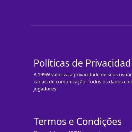
Políticas de Privacida
A 199W valoriza a privacidade de seus usu
canais de comunicação. Todos os dados cole
jogadores.
Termos e Condições