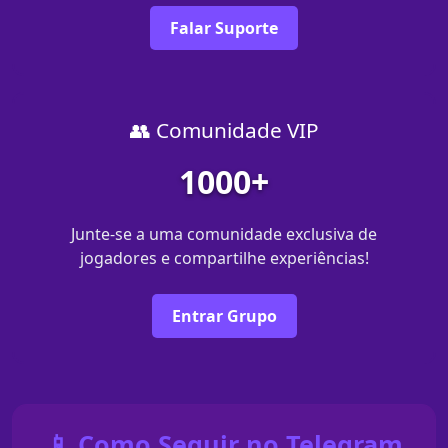
Falar Suporte
👥 Comunidade VIP
1000+
Junte-se a uma comunidade exclusiva de
jogadores e compartilhe experiências!
Entrar Grupo
📱 Como Seguir no Telegram