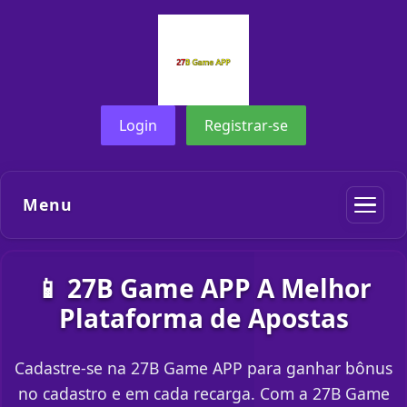
Login
Registrar-se
Menu
📱 27B Game APP A Melhor
Plataforma de Apostas
Cadastre-se na 27B Game APP para ganhar bônus
no cadastro e em cada recarga. Com a 27B Game