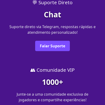
💬 Suporte Direto
Chat
Suporte direto via Telegram, respostas rápidas e
atendimento personalizado!
Falar Suporte
👥 Comunidade VIP
1000+
Junte-se a uma comunidade exclusiva de
jogadores e compartilhe experiências!