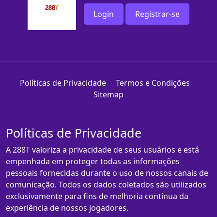
Login
Registrar-se
Políticas de Privacidade
Termos e Condições
Sitemap
Políticas de Privacidade
A 288T valoriza a privacidade de seus usuários e está
empenhada em proteger todas as informações
pessoais fornecidas durante o uso de nossos canais de
comunicação. Todos os dados coletados são utilizados
exclusivamente para fins de melhoria contínua da
experiência de nossos jogadores.