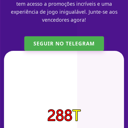
tem acesso a promoções incríveis e uma
experiência de jogo inigualável. Junte-se aos
vencedores agora!
SEGUIR NO TELEGRAM