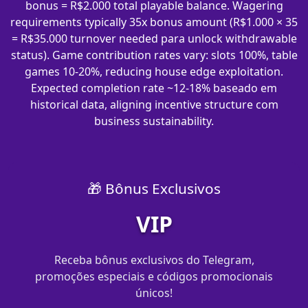
bonus = R$2.000 total playable balance. Wagering
requirements typically 35x bonus amount (R$1.000 × 35
= R$35.000 turnover needed para unlock withdrawable
status). Game contribution rates vary: slots 100%, table
games 10-20%, reducing house edge exploitation.
Expected completion rate ~12-18% baseado em
historical data, aligning incentive structure com
business sustainability.
🎁 Bônus Exclusivos
VIP
Receba bônus exclusivos do Telegram,
promoções especiais e códigos promocionais
únicos!