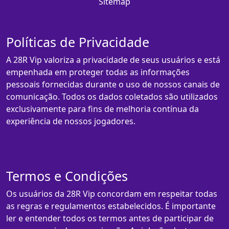
Sitemap
Políticas de Privacidade
A 28R Vip valoriza a privacidade de seus usuários e está
empenhada em proteger todas as informações
pessoais fornecidas durante o uso de nossos canais de
comunicação. Todos os dados coletados são utilizados
exclusivamente para fins de melhoria contínua da
experiência de nossos jogadores.
Termos e Condições
Os usuários da 28R Vip concordam em respeitar todas
as regras e regulamentos estabelecidos. É importante
ler e entender todos os termos antes de participar de