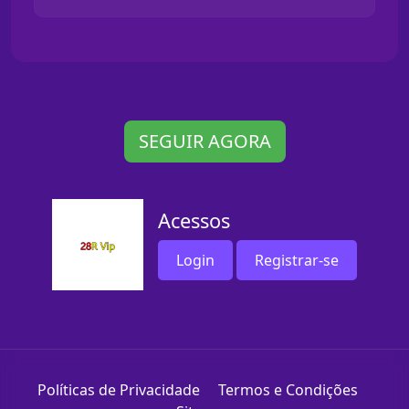
SEGUIR AGORA
Acessos
Login
Registrar-se
Políticas de Privacidade
Termos e Condições