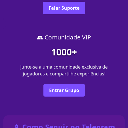
Falar Suporte
👥 Comunidade VIP
1000+
Junte-se a uma comunidade exclusiva de
jogadores e compartilhe experiências!
Entrar Grupo
📱 Como Seguir no Telegram