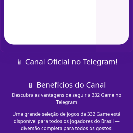
📱 Canal Oficial no Telegram!
📱 Benefícios do Canal
Descubra as vantagens de seguir a 332 Game no
Telegram
Uma grande seleção de jogos da 332 Game está
disponível para todos os jogadores do Brasil —
diversão completa para todos os gostos!