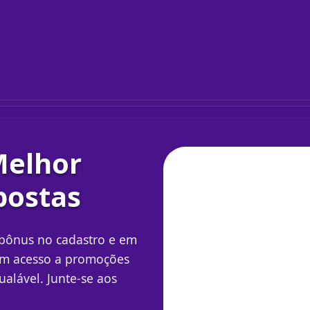
Melhor
postas
bônus no cadastro e em
em acesso a promoções
ualável. Junte-se aos