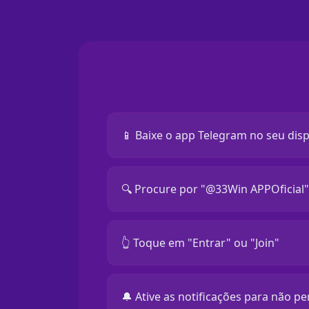
📱 Baixe o app Telegram no seu disp
🔍 Procure por "@33Win APPOficial"
👆 Toque em "Entrar" ou "Join"
🔔 Ative as notificações para não p