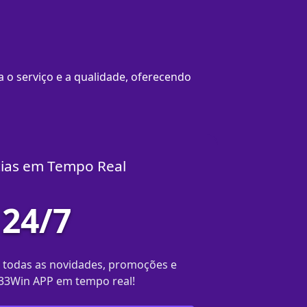
m
a o serviço e a qualidade, oferecendo
cias em Tempo Real
24/7
e todas as novidades, promoções e
33Win APP em tempo real!