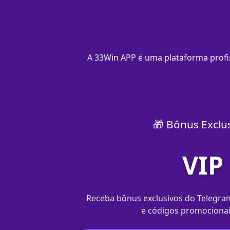
A 33Win APP é uma plataforma profiss
🎁 Bônus Exclu
VIP
Receba bônus exclusivos do Telegra
e códigos promocionai