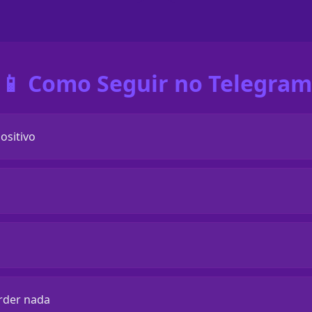
📱 Como Seguir no Telegram
ositivo
erder nada