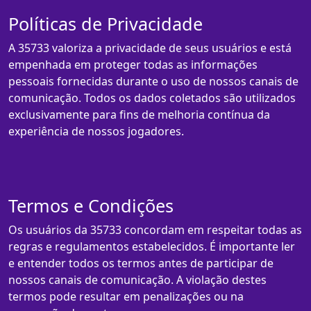
Políticas de Privacidade
A 35733 valoriza a privacidade de seus usuários e está
empenhada em proteger todas as informações
pessoais fornecidas durante o uso de nossos canais de
comunicação. Todos os dados coletados são utilizados
exclusivamente para fins de melhoria contínua da
experiência de nossos jogadores.
Termos e Condições
Os usuários da 35733 concordam em respeitar todas as
regras e regulamentos estabelecidos. É importante ler
e entender todos os termos antes de participar de
nossos canais de comunicação. A violação destes
termos pode resultar em penalizações ou na