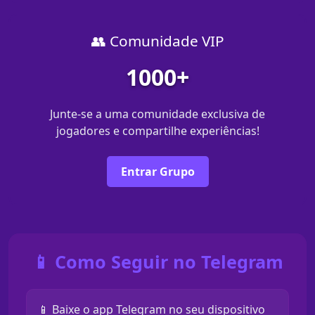
👥 Comunidade VIP
1000+
Junte-se a uma comunidade exclusiva de
jogadores e compartilhe experiências!
Entrar Grupo
📱 Como Seguir no Telegram
📱 Baixe o app Telegram no seu dispositivo