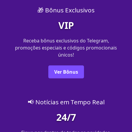
🎁 Bônus Exclusivos
VIP
Receba bônus exclusivos do Telegram,
promoções especiais e códigos promocionais
únicos!
Ver Bônus
📢 Notícias em Tempo Real
24/7