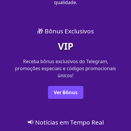
qualidade.
🎁 Bônus Exclusivos
VIP
Receba bônus exclusivos do Telegram,
promoções especiais e códigos promocionais
únicos!
Ver Bônus
📢 Notícias em Tempo Real