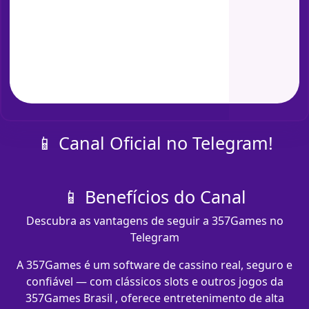
📱 Canal Oficial no Telegram!
📱 Benefícios do Canal
Descubra as vantagens de seguir a 357Games no
Telegram
A 357Games é um software de cassino real, seguro e
confiável — com clássicos slots e outros jogos da
357Games Brasil , oferece entretenimento de alta