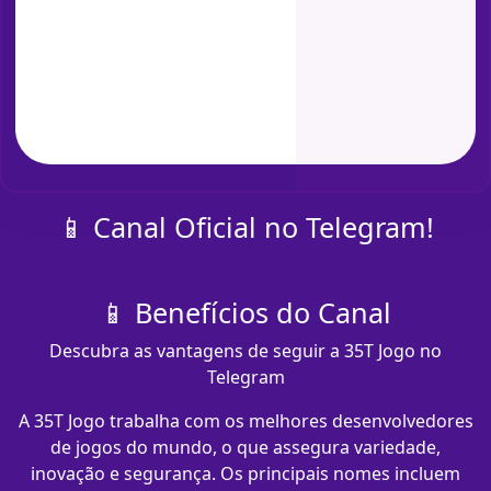
📱 Canal Oficial no Telegram!
📱 Benefícios do Canal
Descubra as vantagens de seguir a 35T Jogo no
Telegram
A 35T Jogo trabalha com os melhores desenvolvedores
de jogos do mundo, o que assegura variedade,
inovação e segurança. Os principais nomes incluem