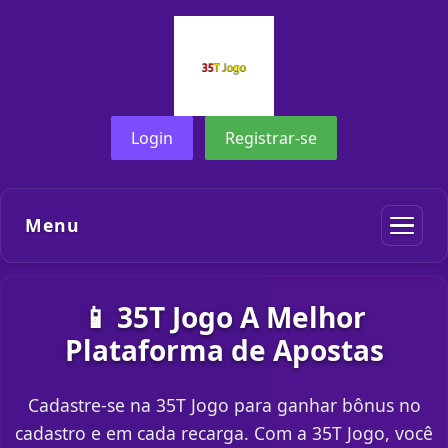
Login
Registrar-se
Menu
📱 35T Jogo A Melhor
Plataforma de Apostas
Cadastre-se na 35T Jogo para ganhar bônus no
cadastro e em cada recarga. Com a 35T Jogo, você