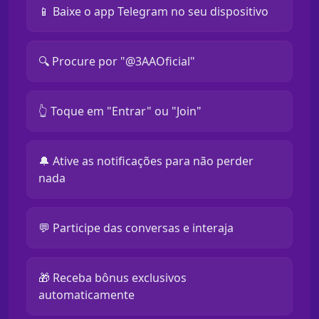
📱 Baixe o app Telegram no seu dispositivo
🔍 Procure por "@3AAOficial"
👆 Toque em "Entrar" ou "Join"
🔔 Ative as notificações para não perder
nada
💬 Participe das conversas e interaja
🎁 Receba bônus exclusivos
automaticamente