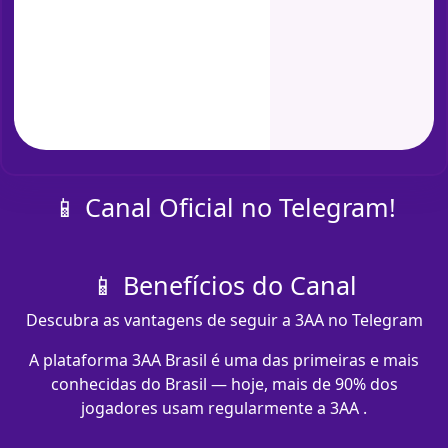
📱 Canal Oficial no Telegram!
📱 Benefícios do Canal
Descubra as vantagens de seguir a 3AA no Telegram
A plataforma 3AA Brasil é uma das primeiras e mais
conhecidas do Brasil — hoje, mais de 90% dos
jogadores usam regularmente a 3AA .