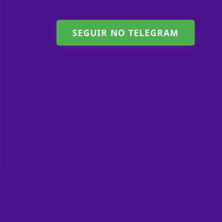
SEGUIR NO TELEGRAM