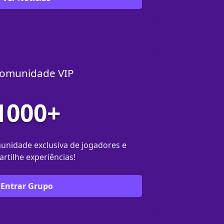
Comunidade VIP
1000+
unidade exclusiva de jogadores e
rtilhe experiências!
Entrar Grupo