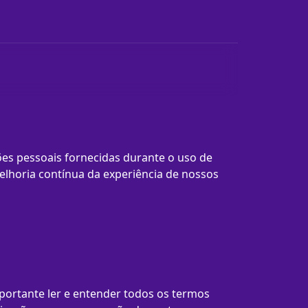
ões pessoais fornecidas durante o uso de
elhoria contínua da experiência de nossos
portante ler e entender todos os termos