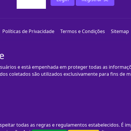
Políticas de Privacidade
Termos e Condições
Sitemap
de
 usuários e está empenhada em proteger todas as informaç
os coletados são utilizados exclusivamente para fins de m
eitar todas as regras e regulamentos estabelecidos. É im