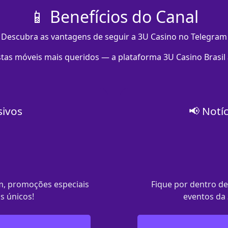
📱 Benefícios do Canal
Descubra as vantagens de seguir a 3U Casino no Telegram
as móveis mais queridos — a plataforma 3U Casino Brasil a
sivos
📢 Notí
m, promoções especiais
Fique por dentro d
s únicos!
eventos da