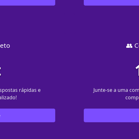
reto
👥 
t
espostas rápidas e
Junte-se a uma com
lizado!
compa
e