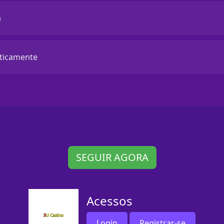
a
aticamente
SEGUIR AGORA
Acessos
Login
Registrar-se