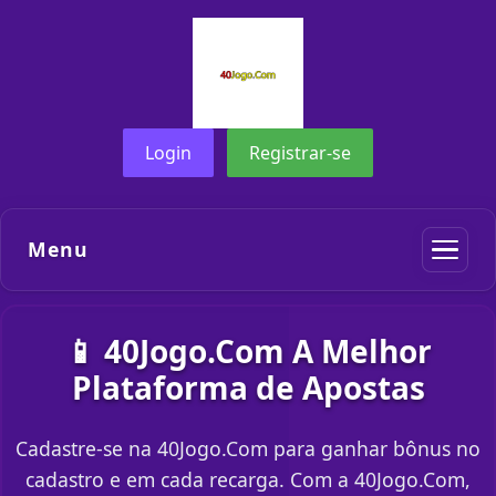
Login
Registrar-se
Menu
📱 40Jogo.Com A Melhor
Plataforma de Apostas
Cadastre-se na 40Jogo.Com para ganhar bônus no
cadastro e em cada recarga. Com a 40Jogo.Com,