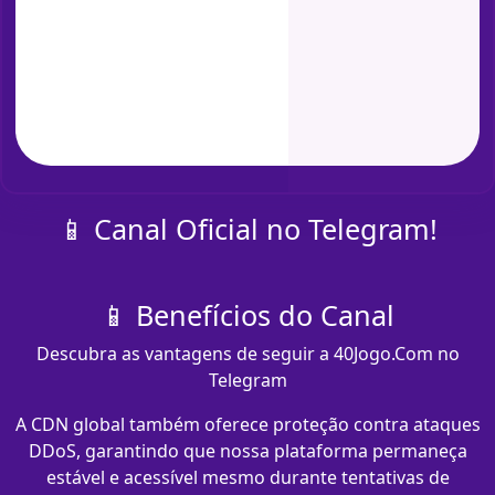
📱 Canal Oficial no Telegram!
📱 Benefícios do Canal
Descubra as vantagens de seguir a 40Jogo.Com no
Telegram
A CDN global também oferece proteção contra ataques
DDoS, garantindo que nossa plataforma permaneça
estável e acessível mesmo durante tentativas de