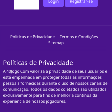
Login
Registrar-se
Políticas de Privacidade
Termos e Condições
Sitemap
Políticas de Privacidade
A 40Jogo.Com valoriza a privacidade de seus usuários e
está empenhada em proteger todas as informações
pessoais fornecidas durante o uso de nossos canais de
comunicação. Todos os dados coletados são utilizados
exclusivamente para fins de melhoria contínua da
experiência de nossos jogadores.