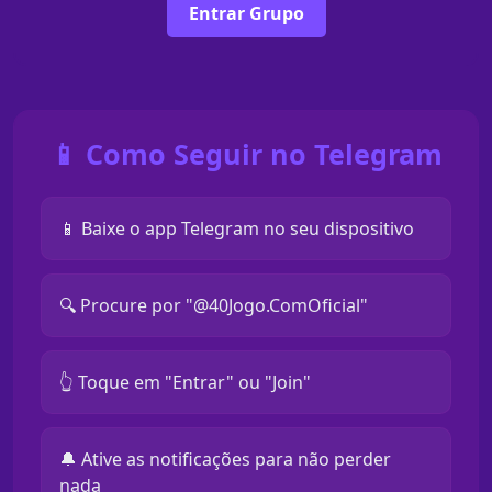
Entrar Grupo
📱 Como Seguir no Telegram
📱 Baixe o app Telegram no seu dispositivo
🔍 Procure por "@40Jogo.ComOficial"
👆 Toque em "Entrar" ou "Join"
🔔 Ative as notificações para não perder
nada