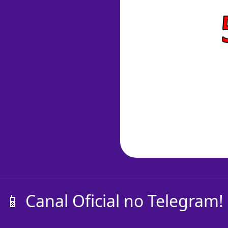
📱 Canal Oficial no Telegram!