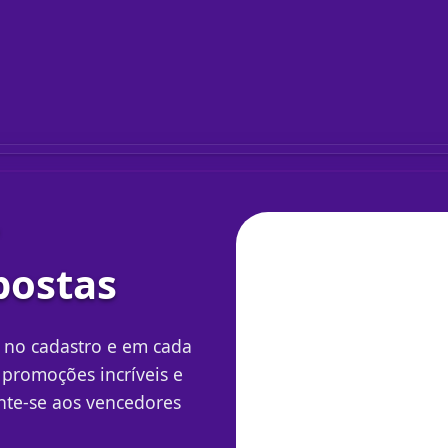
postas
 no cadastro e em cada
 promoções incríveis e
unte-se aos vencedores