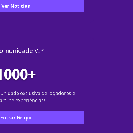
Ver Notícias
Comunidade VIP
1000+
unidade exclusiva de jogadores e
rtilhe experiências!
Entrar Grupo