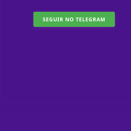
SEGUIR NO TELEGRAM