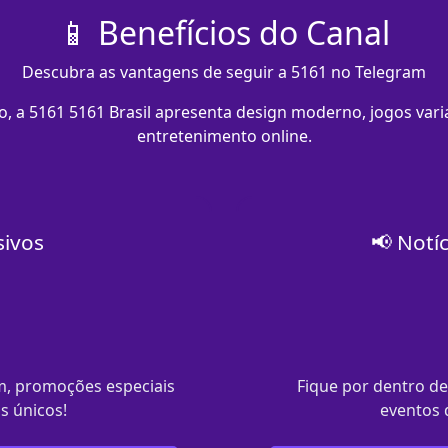
📱 Benefícios do Canal
Descubra as vantagens de seguir a 5161 no Telegram
 a 5161 5161 Brasil apresenta design moderno, jogos varia
entretenimento online.
sivos
📢 Notí
m, promoções especiais
Fique por dentro d
s únicos!
eventos 