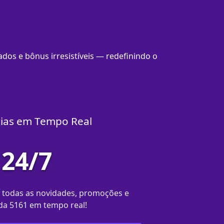
dos e bônus irresistíveis — redefinindo o
cias em Tempo Real
24/7
e todas as novidades, promoções e
da 5161 em tempo real!