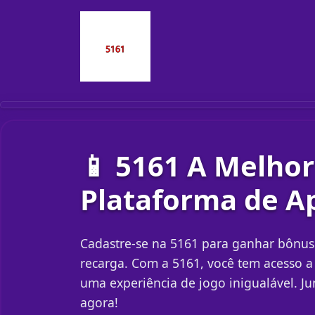
📱 5161 A Melhor
Plataforma de A
Cadastre-se na 5161 para ganhar bônus
recarga. Com a 5161, você tem acesso a
uma experiência de jogo inigualável. J
agora!