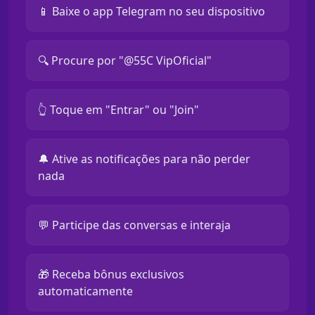
📱 Baixe o app Telegram no seu dispositivo
🔍 Procure por "@55C VipOficial"
👆 Toque em "Entrar" ou "Join"
🔔 Ative as notificações para não perder
nada
💬 Participe das conversas e interaja
🎁 Receba bônus exclusivos
automaticamente