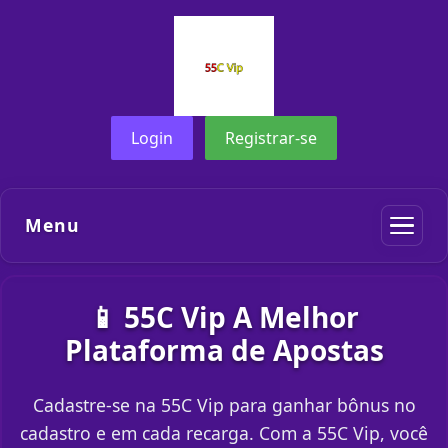
Login
Registrar-se
Menu
📱 55C Vip A Melhor
Plataforma de Apostas
Cadastre-se na 55C Vip para ganhar bônus no
cadastro e em cada recarga. Com a 55C Vip, você