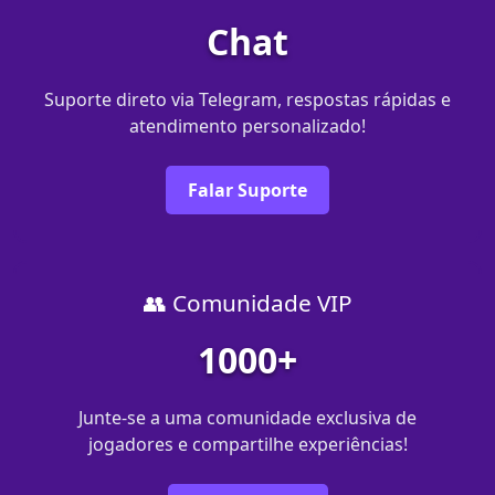
Chat
Suporte direto via Telegram, respostas rápidas e
atendimento personalizado!
Falar Suporte
👥 Comunidade VIP
1000+
Junte-se a uma comunidade exclusiva de
jogadores e compartilhe experiências!