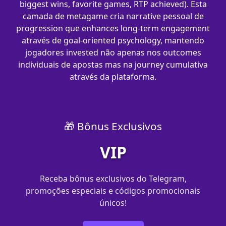
biggest wins, favorite games, RTP achieved). Esta
camada de metagame cria narrative pessoal de
progression que enhances long-term engagement
através de goal-oriented psychology, mantendo
jogadores invested não apenas nos outcomes
individuais de apostas mas na journey cumulativa
através da plataforma.
🎁 Bônus Exclusivos
VIP
Receba bônus exclusivos do Telegram,
promoções especiais e códigos promocionais
únicos!