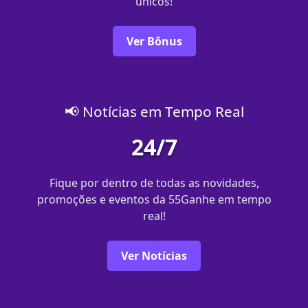
únicos!
Ver Bônus
📢 Notícias em Tempo Real
24/7
Fique por dentro de todas as novidades,
promoções e eventos da 55Ganhe em tempo
real!
Ver Notícias