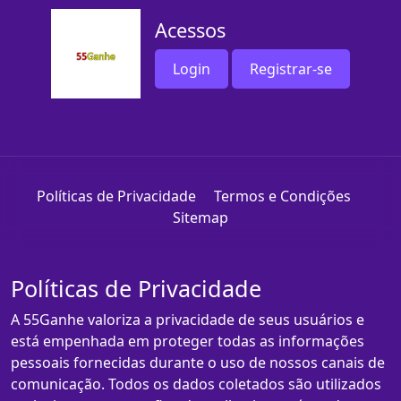
Acessos
Login
Registrar-se
Políticas de Privacidade
Termos e Condições
Sitemap
Políticas de Privacidade
A 55Ganhe valoriza a privacidade de seus usuários e
está empenhada em proteger todas as informações
pessoais fornecidas durante o uso de nossos canais de
comunicação. Todos os dados coletados são utilizados