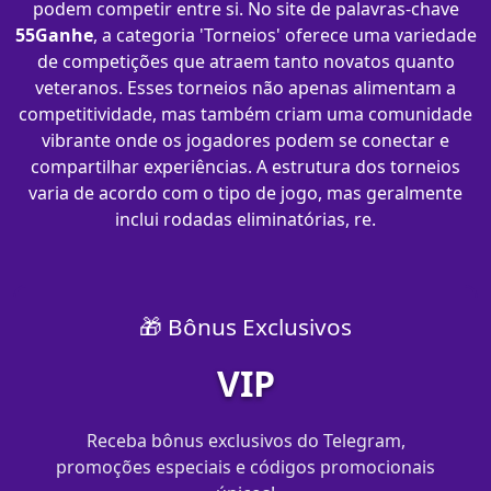
podem competir entre si. No site de palavras-chave
55Ganhe
, a categoria 'Torneios' oferece uma variedade
de competições que atraem tanto novatos quanto
veteranos. Esses torneios não apenas alimentam a
competitividade, mas também criam uma comunidade
vibrante onde os jogadores podem se conectar e
compartilhar experiências. A estrutura dos torneios
varia de acordo com o tipo de jogo, mas geralmente
inclui rodadas eliminatórias, re.
🎁 Bônus Exclusivos
VIP
Receba bônus exclusivos do Telegram,
promoções especiais e códigos promocionais