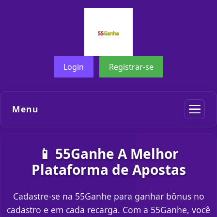
Login
Registrar-se
Menu
📱 55Ganhe A Melhor
Plataforma de Apostas
Cadastre-se na 55Ganhe para ganhar bônus no
cadastro e em cada recarga. Com a 55Ganhe, você