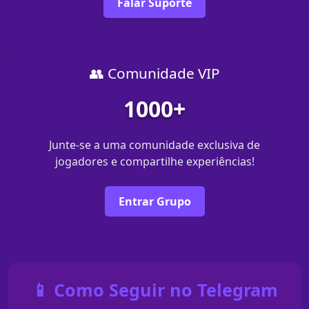
Falar Suporte
👥 Comunidade VIP
1000+
Junte-se a uma comunidade exclusiva de
jogadores e compartilhe experiências!
Entrar Grupo
📱 Como Seguir no Telegram