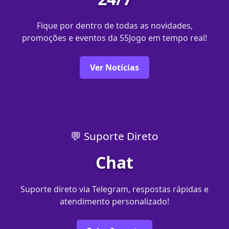
Fique por dentro de todas as novidades,
promoções e eventos da 55Jogo em tempo real!
Ver Notícias
💬 Suporte Direto
Chat
Suporte direto via Telegram, respostas rápidas e
atendimento personalizado!