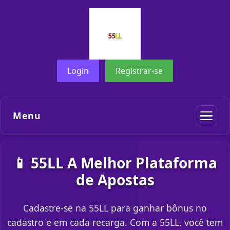
Login
Registrar-se
Menu
📱 55LL A Melhor Plataforma
de Apostas
Cadastre-se na 55LL para ganhar bônus no
cadastro e em cada recarga. Com a 55LL, você tem