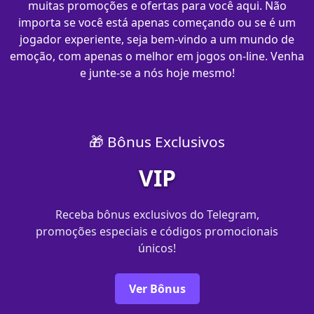
muitas promoções e ofertas para você aqui. Não
importa se você está apenas começando ou se é um
jogador experiente, seja bem-vindo a um mundo de
emoção, com apenas o melhor em jogos on-line. Venha
e junte-se a nós hoje mesmo!
🎁 Bônus Exclusivos
VIP
Receba bônus exclusivos do Telegram,
promoções especiais e códigos promocionais
únicos!
Ver Bônus