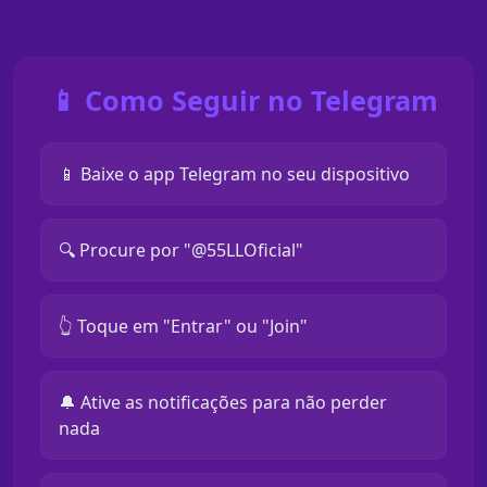
📱 Como Seguir no Telegram
📱 Baixe o app Telegram no seu dispositivo
🔍 Procure por "@55LLOficial"
👆 Toque em "Entrar" ou "Join"
🔔 Ative as notificações para não perder
nada