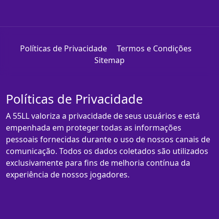
Políticas de Privacidade
Termos e Condições
Sitemap
Políticas de Privacidade
A 55LL valoriza a privacidade de seus usuários e está
empenhada em proteger todas as informações
pessoais fornecidas durante o uso de nossos canais de
comunicação. Todos os dados coletados são utilizados
exclusivamente para fins de melhoria contínua da
experiência de nossos jogadores.