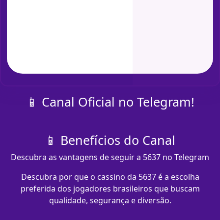
📱 Canal Oficial no Telegram!
📱 Benefícios do Canal
Descubra as vantagens de seguir a 5637 no Telegram
Descubra por que o cassino da 5637 é a escolha
preferida dos jogadores brasileiros que buscam
qualidade, segurança e diversão.