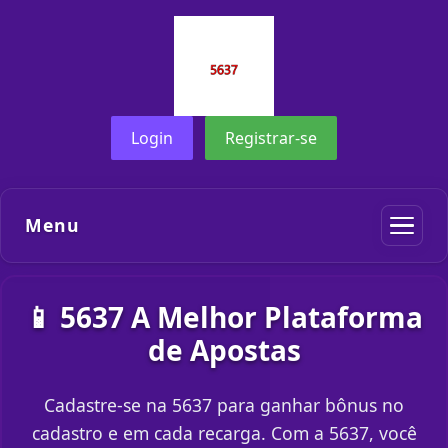
Login
Registrar-se
Menu
📱 5637 A Melhor Plataforma
de Apostas
Cadastre-se na 5637 para ganhar bônus no
cadastro e em cada recarga. Com a 5637, você