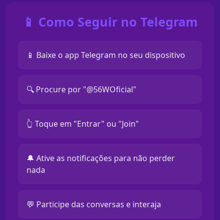
📱 Como Seguir no Telegram
📱 Baixe o app Telegram no seu dispositivo
🔍 Procure por "@56WOficial"
👆 Toque em "Entrar" ou "Join"
🔔 Ative as notificações para não perder
nada
💬 Participe das conversas e interaja