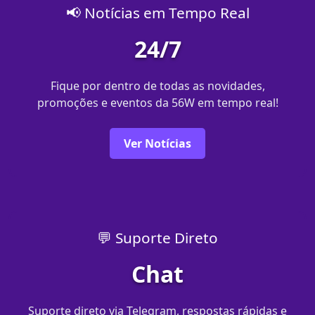
📢 Notícias em Tempo Real
24/7
Fique por dentro de todas as novidades,
promoções e eventos da 56W em tempo real!
Ver Notícias
💬 Suporte Direto
Chat
Suporte direto via Telegram, respostas rápidas e