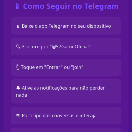
📱 Como Seguir no Telegram
📱 Baixe o app Telegram no seu dispositivo
🔍 Procure por "@57GameOficial"
👆 Toque em "Entrar" ou "Join"
🔔 Ative as notificações para não perder
nada
💬 Participe das conversas e interaja