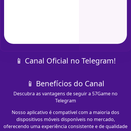
📱 Canal Oficial no Telegram!
📱 Benefícios do Canal
Descubra as vantagens de seguir a 57Game no
Telegram
Nosso aplicativo é compatível com a maioria dos
dispositivos móveis disponíveis no mercado,
oferecendo uma experiência consistente e de qualidade