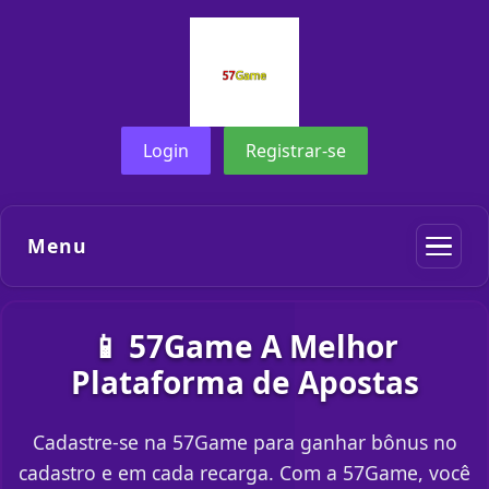
Login
Registrar-se
Menu
📱 57Game A Melhor
Plataforma de Apostas
Cadastre-se na 57Game para ganhar bônus no
cadastro e em cada recarga. Com a 57Game, você