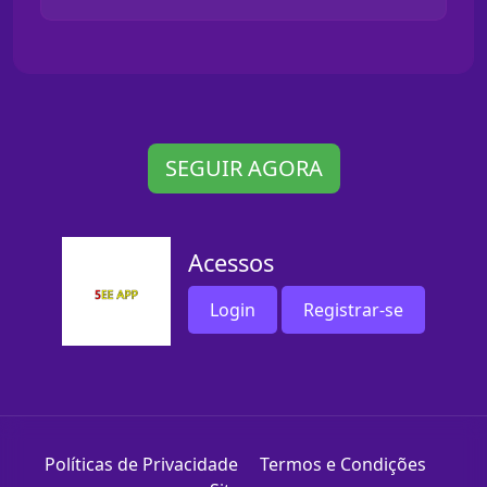
SEGUIR AGORA
Acessos
Login
Registrar-se
Políticas de Privacidade
Termos e Condições