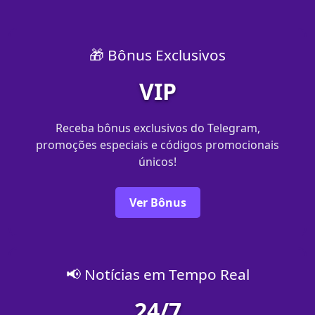
🎁 Bônus Exclusivos
VIP
Receba bônus exclusivos do Telegram,
promoções especiais e códigos promocionais
únicos!
Ver Bônus
📢 Notícias em Tempo Real
24/7