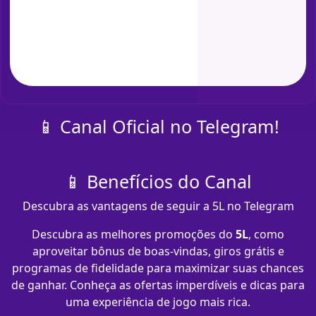
📱 Canal Oficial no Telegram!
📱 Benefícios do Canal
Descubra as vantagens de seguir a 5L no Telegram
Descubra as melhores promoções do
5L
, como
aproveitar bônus de boas-vindas, giros grátis e
programas de fidelidade para maximizar suas chances
de ganhar. Conheça as ofertas imperdíveis e dicas para
uma experiência de jogo mais rica.