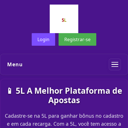
Login
Registrar-se
Menu
📱 5L A Melhor Plataforma de
Apostas
Cadastre-se na 5L para ganhar bônus no cadastro
e em cada recarga. Com a 5L, você tem acesso a