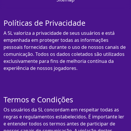
Políticas de Privacidade
A 5L valoriza a privacidade de seus usuários e está
empenhada em proteger todas as informações
pessoais fornecidas durante o uso de nossos canais de
comunicação. Todos os dados coletados são utilizados
exclusivamente para fins de melhoria contínua da
experiência de nossos jogadores.
Termos e Condições
Os usuários da 5L concordam em respeitar todas as
regras e regulamentos estabelecidos. É importante ler
e entender todos os termos antes de participar de
nossos canais de comunicação. A violação destes