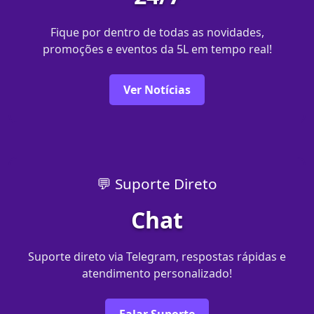
Fique por dentro de todas as novidades,
promoções e eventos da 5L em tempo real!
Ver Notícias
💬 Suporte Direto
Chat
Suporte direto via Telegram, respostas rápidas e
atendimento personalizado!