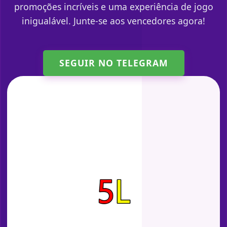
promoções incríveis e uma experiência de jogo
inigualável. Junte-se aos vencedores agora!
SEGUIR NO TELEGRAM