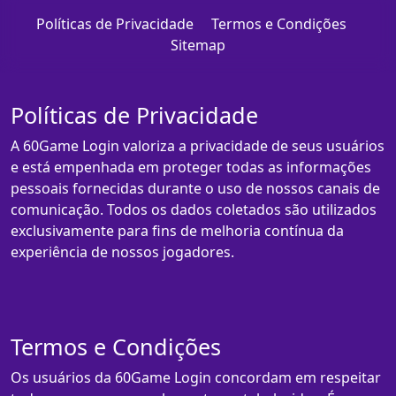
Políticas de Privacidade
Termos e Condições
Sitemap
Políticas de Privacidade
A 60Game Login valoriza a privacidade de seus usuários
e está empenhada em proteger todas as informações
pessoais fornecidas durante o uso de nossos canais de
comunicação. Todos os dados coletados são utilizados
exclusivamente para fins de melhoria contínua da
experiência de nossos jogadores.
Termos e Condições
Os usuários da 60Game Login concordam em respeitar