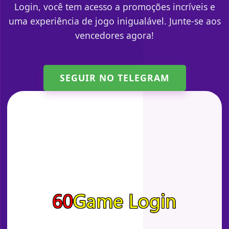
Login, você tem acesso a promoções incríveis e
uma experiência de jogo inigualável. Junte-se aos
vencedores agora!
SEGUIR NO TELEGRAM