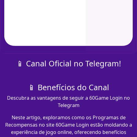
📱 Canal Oficial no Telegram!
📱 Benefícios do Canal
Descubra as vantagens de seguir a 60Game Login no
Telegram
Neste artigo, exploramos como os Programas de
Recompensas no site 60Game Login estão moldando a
experiência de jogo online, oferecendo benefícios