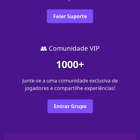
Falar Suporte
👥 Comunidade VIP
1000+
Junte-se a uma comunidade exclusiva de
jogadores e compartilhe experiências!
Entrar Grupo