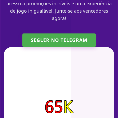
acesso a promoções incríveis e uma experiência
de jogo inigualável. Junte-se aos vencedores
agora!
SEGUIR NO TELEGRAM