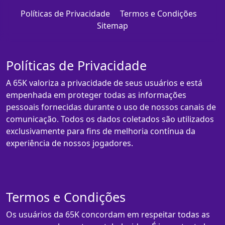
Políticas de Privacidade
Termos e Condições
Sitemap
Políticas de Privacidade
A 65K valoriza a privacidade de seus usuários e está
empenhada em proteger todas as informações
pessoais fornecidas durante o uso de nossos canais de
comunicação. Todos os dados coletados são utilizados
exclusivamente para fins de melhoria contínua da
experiência de nossos jogadores.
Termos e Condições
Os usuários da 65K concordam em respeitar todas as