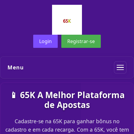
Login
Registrar-se
Menu
📱 65K A Melhor Plataforma
de Apostas
Cadastre-se na 65K para ganhar bônus no
cadastro e em cada recarga. Com a 65K, você tem