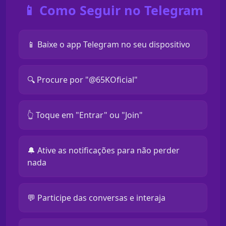
📱 Como Seguir no Telegram
📱 Baixe o app Telegram no seu dispositivo
🔍 Procure por "@65KOficial"
👆 Toque em "Entrar" ou "Join"
🔔 Ative as notificações para não perder
nada
💬 Participe das conversas e interaja