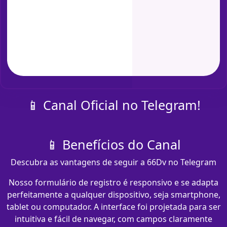
📱 Canal Oficial no Telegram!
📱 Benefícios do Canal
Descubra as vantagens de seguir a 66Dv no Telegram
Nosso formulário de registro é responsivo e se adapta
perfeitamente a qualquer dispositivo, seja smartphone,
tablet ou computador. A interface foi projetada para ser
intuitiva e fácil de navegar, com campos claramente