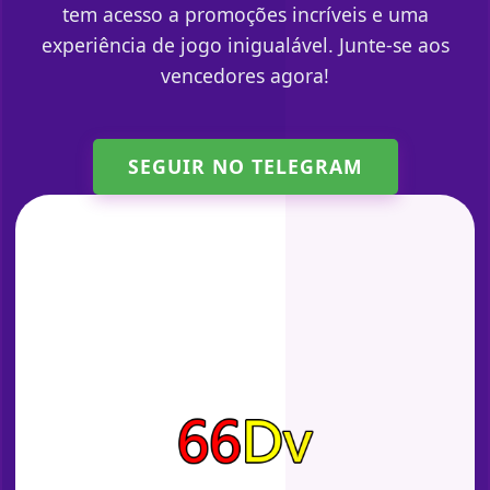
tem acesso a promoções incríveis e uma
experiência de jogo inigualável. Junte-se aos
vencedores agora!
SEGUIR NO TELEGRAM