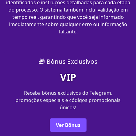
identificados e instruções detalhadas para cada etapa
do processo. O sistema também inclui validação em
tempo real, garantindo que você seja informado
imediatamente sobre qualquer erro ou informação
faltante.
🎁 Bônus Exclusivos
VIP
Receba bônus exclusivos do Telegram,
promoções especiais e códigos promocionais
únicos!
Ver Bônus