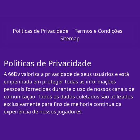
Políticas de Privacidade
Termos e Condições
Sitemap
Políticas de Privacidade
A 66Dv valoriza a privacidade de seus usuários e está
empenhada em proteger todas as informações
pessoais fornecidas durante o uso de nossos canais de
comunicação. Todos os dados coletados são utilizados
exclusivamente para fins de melhoria contínua da
experiência de nossos jogadores.