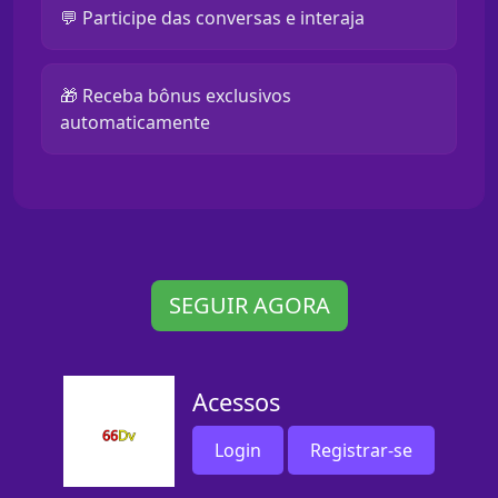
💬 Participe das conversas e interaja
🎁 Receba bônus exclusivos
automaticamente
SEGUIR AGORA
Acessos
Login
Registrar-se