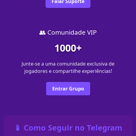
Falar Suporte
👥 Comunidade VIP
1000+
Junte-se a uma comunidade exclusiva de
jogadores e compartilhe experiências!
Entrar Grupo
📱 Como Seguir no Telegram