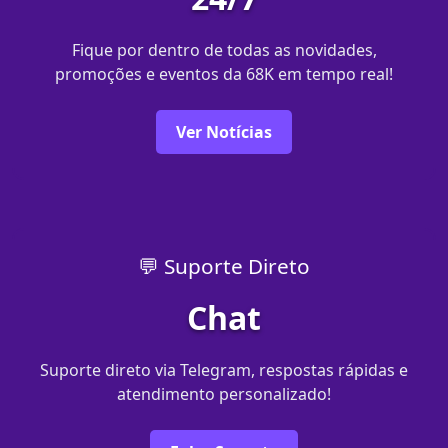
Fique por dentro de todas as novidades,
promoções e eventos da 68K em tempo real!
Ver Notícias
💬 Suporte Direto
Chat
Suporte direto via Telegram, respostas rápidas e
atendimento personalizado!