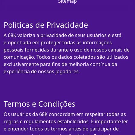
Sitemap
Políticas de Privacidade
A 68K valoriza a privacidade de seus usuários e está
empenhada em proteger todas as informações
pessoais fornecidas durante o uso de nossos canais de
comunicação. Todos os dados coletados são utilizados
exclusivamente para fins de melhoria contínua da
experiência de nossos jogadores.
Termos e Condições
Os usuários da 68K concordam em respeitar todas as
regras e regulamentos estabelecidos. É importante ler
e entender todos os termos antes de participar de