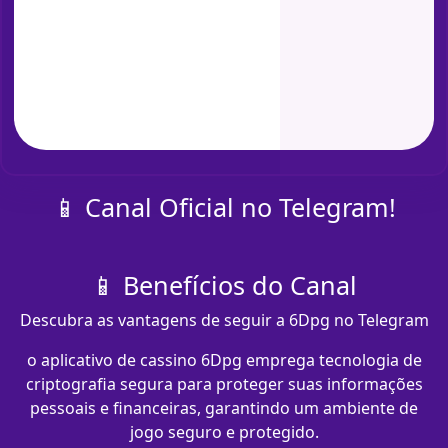
📱 Canal Oficial no Telegram!
📱 Benefícios do Canal
Descubra as vantagens de seguir a 6Dpg no Telegram
o aplicativo de cassino 6Dpg emprega tecnologia de
criptografia segura para proteger suas informações
pessoais e financeiras, garantindo um ambiente de
jogo seguro e protegido.