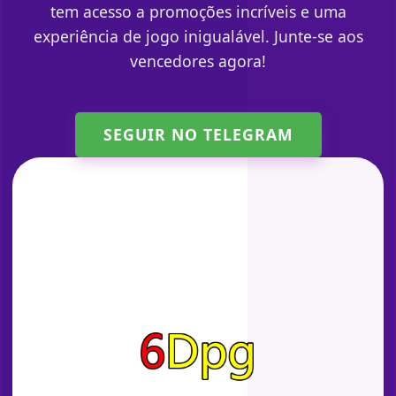
tem acesso a promoções incríveis e uma
experiência de jogo inigualável. Junte-se aos
vencedores agora!
SEGUIR NO TELEGRAM