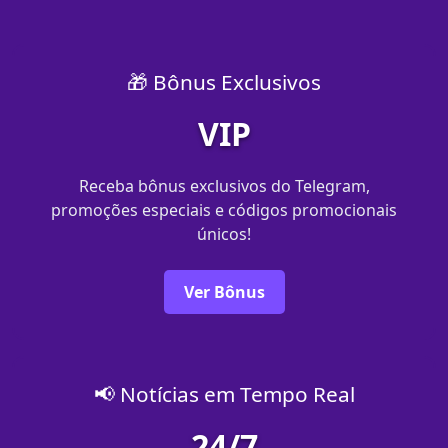
🎁 Bônus Exclusivos
VIP
Receba bônus exclusivos do Telegram,
promoções especiais e códigos promocionais
únicos!
Ver Bônus
📢 Notícias em Tempo Real
24/7