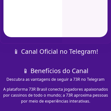
📱 Canal Oficial no Telegram!
📱 Benefícios do Canal
Descubra as vantagens de seguir a 73R no Telegram
A plataforma 73R Brasil conecta jogadores apaixonados
por cassinos de todo o mundo; a 73R aproxima pessoas
por meio de experiências interativas.