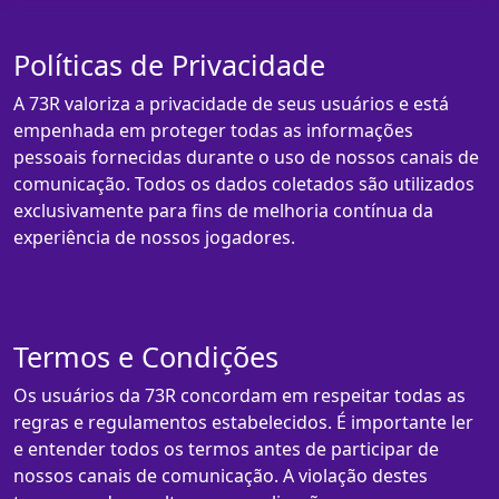
Políticas de Privacidade
A 73R valoriza a privacidade de seus usuários e está
empenhada em proteger todas as informações
pessoais fornecidas durante o uso de nossos canais de
comunicação. Todos os dados coletados são utilizados
exclusivamente para fins de melhoria contínua da
experiência de nossos jogadores.
Termos e Condições
Os usuários da 73R concordam em respeitar todas as
regras e regulamentos estabelecidos. É importante ler
e entender todos os termos antes de participar de
nossos canais de comunicação. A violação destes