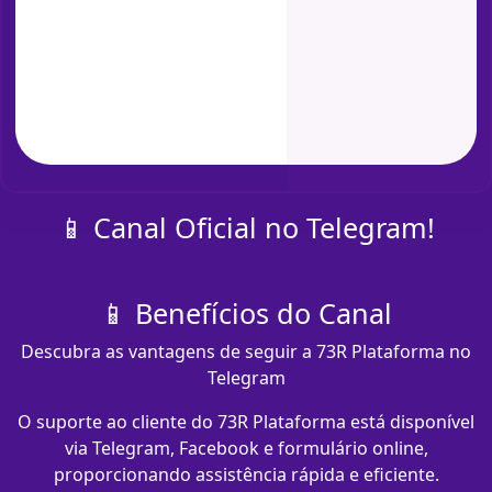
📱 Canal Oficial no Telegram!
📱 Benefícios do Canal
Descubra as vantagens de seguir a 73R Plataforma no
Telegram
O suporte ao cliente do 73R Plataforma está disponível
via Telegram, Facebook e formulário online,
proporcionando assistência rápida e eficiente.