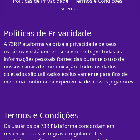
Políticas de Privacidade
Termos e Condições
Sitemap
Políticas de Privacidade
A 73R Plataforma valoriza a privacidade de seus
usuários e está empenhada em proteger todas as
informações pessoais fornecidas durante o uso de
nossos canais de comunicação. Todos os dados
coletados são utilizados exclusivamente para fins de
melhoria contínua da experiência de nossos jogadores.
Termos e Condições
Os usuários da 73R Plataforma concordam em
respeitar todas as regras e regulamentos