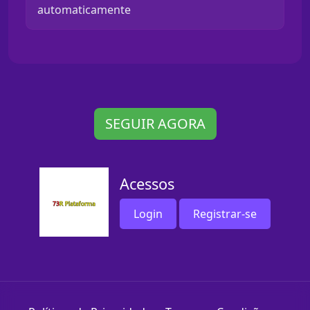
automaticamente
SEGUIR AGORA
Acessos
Login
Registrar-se