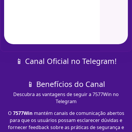
📱 Canal Oficial no Telegram!
📱 Benefícios do Canal
Descubra as vantagens de seguir a 7577Win no
Telegram
O
7577Win
mantém canais de comunicação abertos
para que os usuários possam esclarecer dúvidas e
fornecer feedback sobre as práticas de segurança e