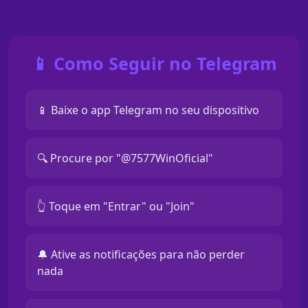
📱 Como Seguir no Telegram
📱 Baixe o app Telegram no seu dispositivo
🔍 Procure por "@7577WinOficial"
👆 Toque em "Entrar" ou "Join"
🔔 Ative as notificações para não perder
nada