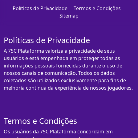
Políticas de Privacidade
Termos e Condições
Sitemap
Políticas de Privacidade
A 75C Plataforma valoriza a privacidade de seus
usuários e está empenhada em proteger todas as
informações pessoais fornecidas durante o uso de
nossos canais de comunicação. Todos os dados
coletados são utilizados exclusivamente para fins de
melhoria contínua da experiência de nossos jogadores.
Termos e Condições
Os usuários da 75C Plataforma concordam em