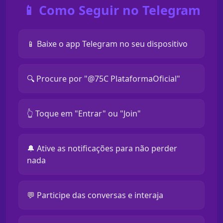
📱 Como Seguir no Telegram
📱 Baixe o app Telegram no seu dispositivo
🔍 Procure por "@75C PlataformaOficial"
👆 Toque em "Entrar" ou "Join"
🔔 Ative as notificações para não perder
nada
💬 Participe das conversas e interaja