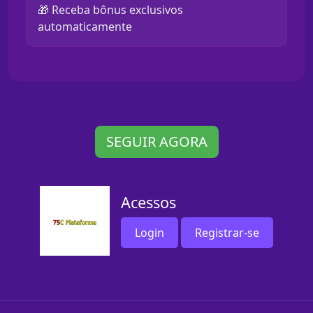
🎁 Receba bônus exclusivos
automaticamente
SEGUIR AGORA
Acessos
Login
Registrar-se