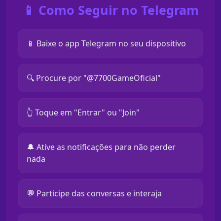
📱 Como Seguir no Telegram
📱 Baixe o app Telegram no seu dispositivo
🔍 Procure por "@7700GameOficial"
👆 Toque em "Entrar" ou "Join"
🔔 Ative as notificações para não perder
nada
💬 Participe das conversas e interaja