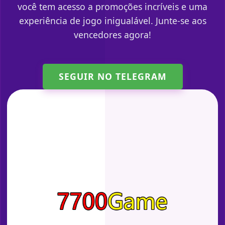
você tem acesso a promoções incríveis e uma
experiência de jogo inigualável. Junte-se aos
vencedores agora!
SEGUIR NO TELEGRAM