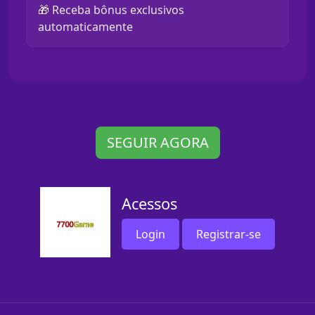
🎁 Receba bônus exclusivos
automaticamente
SEGUIR AGORA
Acessos
Login
Registrar-se