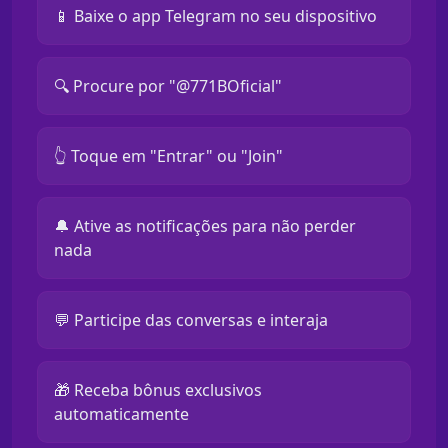
📱 Baixe o app Telegram no seu dispositivo
🔍 Procure por "@771BOficial"
👆 Toque em "Entrar" ou "Join"
🔔 Ative as notificações para não perder
nada
💬 Participe das conversas e interaja
🎁 Receba bônus exclusivos
automaticamente