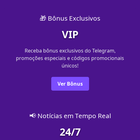
🎁 Bônus Exclusivos
VIP
Receba bônus exclusivos do Telegram,
promoções especiais e códigos promocionais
únicos!
Ver Bônus
📢 Notícias em Tempo Real
24/7