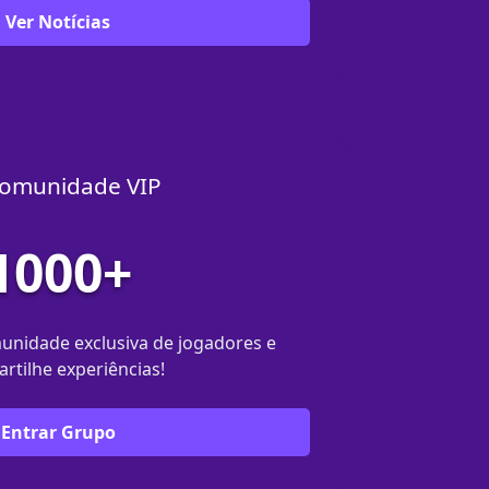
Ver Notícias
Comunidade VIP
1000+
unidade exclusiva de jogadores e
rtilhe experiências!
Entrar Grupo