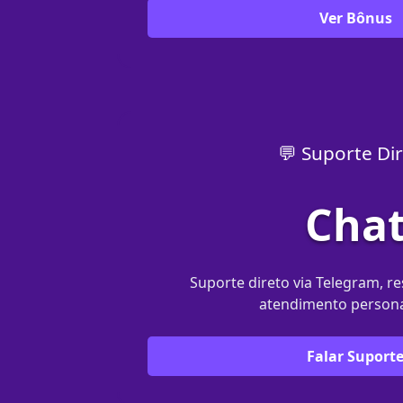
Ver Bônus
💬 Suporte Di
Cha
Suporte direto via Telegram, r
atendimento persona
Falar Suport