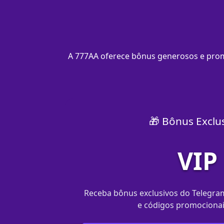
A 777AA oferece bônus generosos e prom
🎁 Bônus Exclu
VIP
Receba bônus exclusivos do Telegra
e códigos promocionai