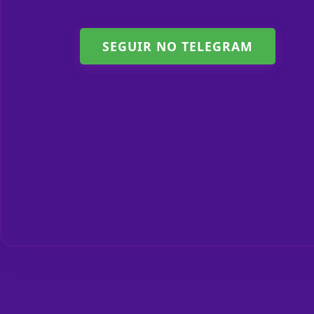
SEGUIR NO TELEGRAM