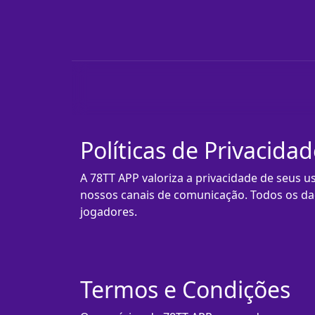
Políticas de Privacida
A 78TT APP valoriza a privacidade de seus 
nossos canais de comunicação. Todos os dad
jogadores.
Termos e Condições