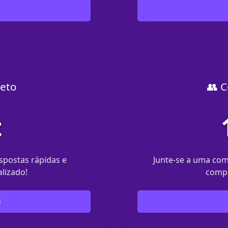
reto
👥 
t
espostas rápidas e
Junte-se a uma com
lizado!
compa
e