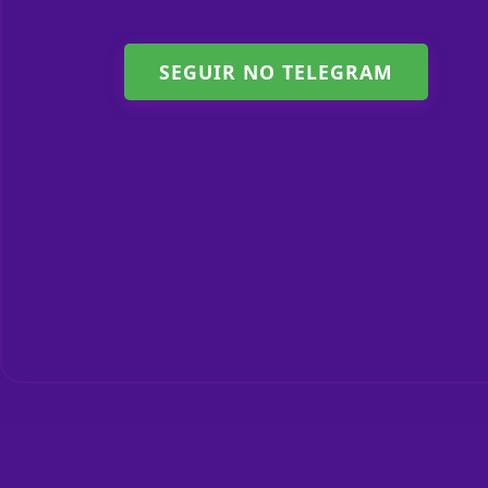
SEGUIR NO TELEGRAM