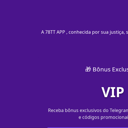
A 78TT APP , conhecida por sua justiça, 
🎁 Bônus Exclu
VIP
Receba bônus exclusivos do Telegra
e códigos promocionai