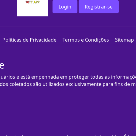
Login
Registrar-se
Políticas de Privacidade
Termos e Condições
Sitemap
de
usuários e está empenhada em proteger todas as informaçõ
os coletados são utilizados exclusivamente para fins de m