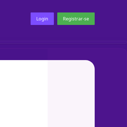
Login
Registrar-se