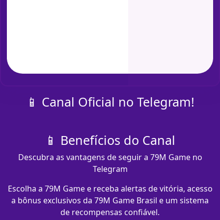
📱 Canal Oficial no Telegram!
📱 Benefícios do Canal
Descubra as vantagens de seguir a 79M Game no
Telegram
Escolha a 79M Game e receba alertas de vitória, acesso
a bônus exclusivos da 79M Game Brasil e um sistema
de recompensas confiável.