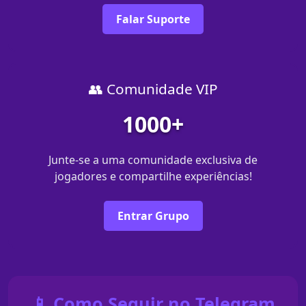
Falar Suporte
👥 Comunidade VIP
1000+
Junte-se a uma comunidade exclusiva de
jogadores e compartilhe experiências!
Entrar Grupo
📱 Como Seguir no Telegram