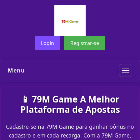
Login
Registrar-se
Menu
📱 79M Game A Melhor
Plataforma de Apostas
Cadastre-se na 79M Game para ganhar bônus no
cadastro e em cada recarga. Com a 79M Game,