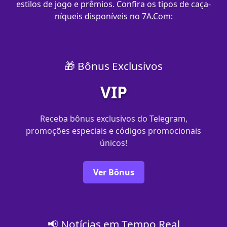
estilos de jogo e prêmios. Confira os tipos de caça-
níqueis disponíveis no 7A.Com:
🎁 Bônus Exclusivos
VIP
Receba bônus exclusivos do Telegram,
promoções especiais e códigos promocionais
únicos!
Ver Bônus
📢 Notícias em Tempo Real