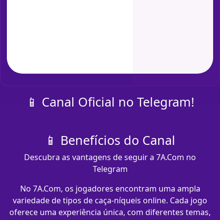
📱 Canal Oficial no Telegram!
📱 Benefícios do Canal
Descubra as vantagens de seguir a 7A.Com no
Telegram
No 7A.Com, os jogadores encontram uma ampla
variedade de tipos de caça-níqueis online. Cada jogo
oferece uma experiência única, com diferentes temas,