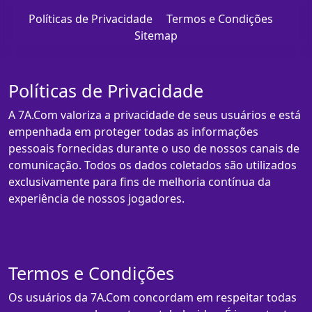
Políticas de Privacidade
Termos e Condições
Sitemap
Políticas de Privacidade
A 7A.Com valoriza a privacidade de seus usuários e está
empenhada em proteger todas as informações
pessoais fornecidas durante o uso de nossos canais de
comunicação. Todos os dados coletados são utilizados
exclusivamente para fins de melhoria contínua da
experiência de nossos jogadores.
Termos e Condições
Os usuários da 7A.Com concordam em respeitar todas