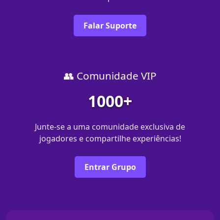
Falar Suporte
👥 Comunidade VIP
1000+
Junte-se a uma comunidade exclusiva de
jogadores e compartilhe experiências!
Entrar Grupo