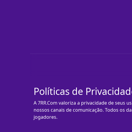
Políticas de Privacida
A 7RR.Com valoriza a privacidade de seus 
nossos canais de comunicação. Todos os dad
jogadores.