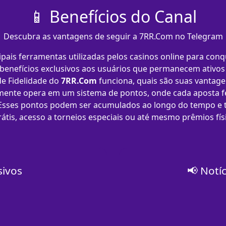
📱 Benefícios do Canal
Descubra as vantagens de seguir a 7RR.Com no Telegram
pais ferramentas utilizadas pelos casinos online para conq
r benefícios exclusivos aos usuários que permanecem ativos
e Fidelidade do
7RR.Com
funciona, quais são suas vantag
ente opera em um sistema de pontos, onde cada aposta fe
 Esses pontos podem ser acumulados ao longo do tempo e
átis, acesso a torneios especiais ou até mesmo prêmios físic
sivos
📢 Notí