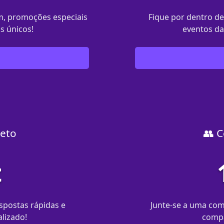
m, promoções especiais
Fique por dentro d
s únicos!
eventos da
reto
👥 
t
espostas rápidas e
Junte-se a uma com
lizado!
compa