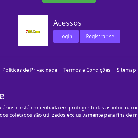
Acessos
Login
Registrar-se
Políticas de Privacidade
Termos e Condições
Sitemap
de
usuários e está empenhada em proteger todas as informaçõe
os coletados são utilizados exclusivamente para fins de m