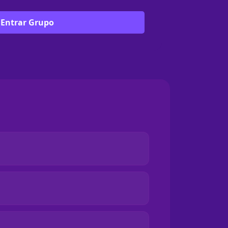
Entrar Grupo