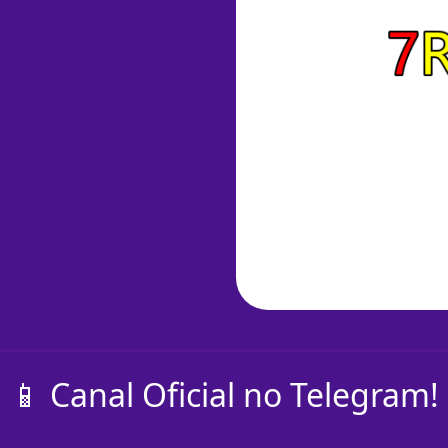
📱 Canal Oficial no Telegram!