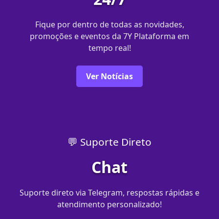
Fique por dentro de todas as novidades,
promoções e eventos da 7Y Plataforma em
tempo real!
Ver Notícias
💬 Suporte Direto
Chat
Suporte direto via Telegram, respostas rápidas e
atendimento personalizado!