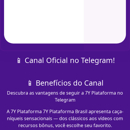
📱 Canal Oficial no Telegram!
📱 Benefícios do Canal
Descubra as vantagens de seguir a 7Y Plataforma no
Telegram
A 7Y Plataforma 7Y Plataforma Brasil apresenta caça-
níqueis sensacionais — dos clássicos aos vídeos com
recursos bônus, você escolhe seu favorito.