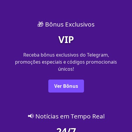
🎁 Bônus Exclusivos
VIP
Receba bônus exclusivos do Telegram,
promoções especiais e códigos promocionais
únicos!
Ver Bônus
📢 Notícias em Tempo Real
24/7