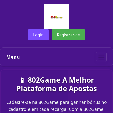
Login
Registrar-se
Menu
📱 802Game A Melhor
Plataforma de Apostas
Cadastre-se na 802Game para ganhar bônus no
cadastro e em cada recarga. Com a 802Game,