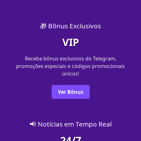
🎁 Bônus Exclusivos
VIP
Receba bônus exclusivos do Telegram,
promoções especiais e códigos promocionais
únicos!
Ver Bônus
📢 Notícias em Tempo Real
24/7