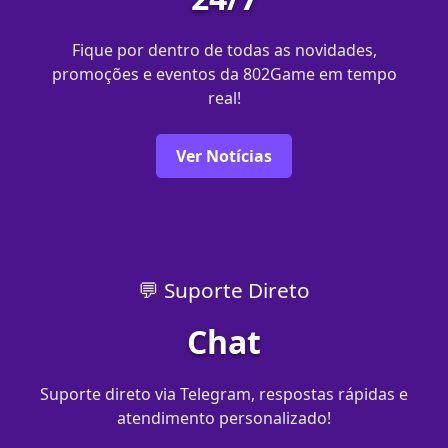
Fique por dentro de todas as novidades,
promoções e eventos da 802Game em tempo
real!
Ver Notícias
💬 Suporte Direto
Chat
Suporte direto via Telegram, respostas rápidas e
atendimento personalizado!